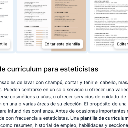
tilla
Editar esta plantilla
Editar
de currículum para esteticistas
nsables de lavar con champú, cortar y teñir el cabello, masa
s. Pueden centrarse en un solo servicio u ofrecer una varie
rse cosméticos o uñas, u ofrecer servicios de cuidado de l
n en una o varias áreas de su elección. El propósito de una e
 para infundirles confianza. Antes de ocasiones importante
ude con frecuencia a esteticistas. Una
plantilla de currículu
 como resumen, historial de empleo, habilidades y seccion