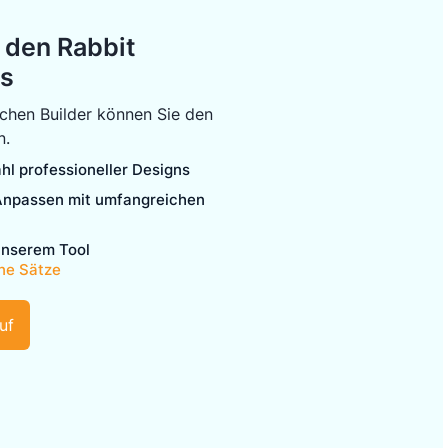
t den Rabbit
us
chen Builder können Sie den
n.
hl professioneller Designs
Anpassen mit umfangreichen
unserem Tool
ne Sätze
uf