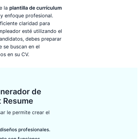
e la
plantilla de currículum
y enfoque profesional.
iciente claridad para
mpleador esté utilizando el
candidatos, debes preparar
ue se buscan en el
los en su CV.
enerador de
it Resume
ar le permite crear el
 diseños profesionales.
ente con funciones