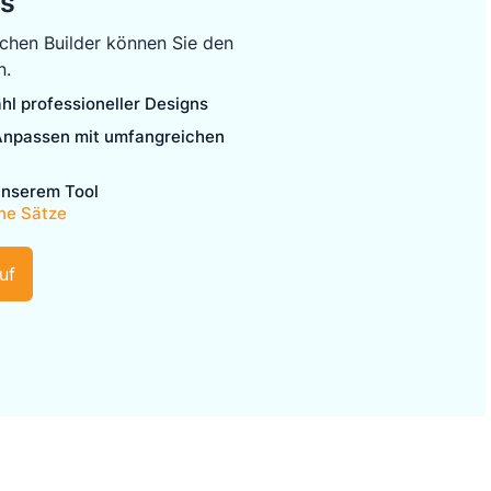
us
chen Builder können Sie den
n.
hl professioneller Designs
Anpassen mit umfangreichen
unserem Tool
ne Sätze
uf